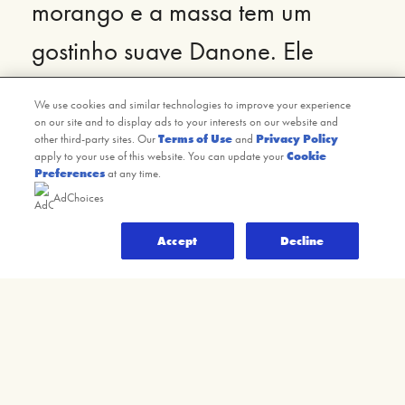
morango e a massa tem um
gostinho suave Danone. Ele
derreti na boca, recomendo
We use cookies and similar technologies to improve your experience
on our site and to display ads to your interests on our website and
Luana
other third-party sites. Our
Terms of Use
and
Privacy Policy
apply to your use of this website. You can update your
Cookie
15/07/2023
Preferences
at any time.
AdChoices
Gelartier diz
17/07/2023
Accept
Decline
Oi Luana! ❤ Sua satisfação é nosso
principal objetivo! Que bom que
gostou do nosso sorvete. Muito
obrigado pelo feedback!
(1)