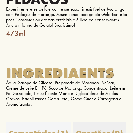
Experimente e se delicie com esse sabor irresistível de Morango
com Pedaços de morango. Assim como todo gelato Gelartier, não
possui corantes ou aromas artificiais e é livre de conservantes.
Arte em forma de Gelato! Bravíssimo!
473ml
INGREDIAENTS
Água, Xarope de Glicose, Preparado de Morango, Açúcar,
Creme de Leite Em Pó, Suco de Morango Concentrado, Leite em
Pó Desnatado, Emulsificante Mono e Diglicerídeos de Ácidos
Graxos, Estabilizantes Goma Jataí, Goma Guar e Carragena e
Aromatizantes
Comentários (1)
Questões (0)