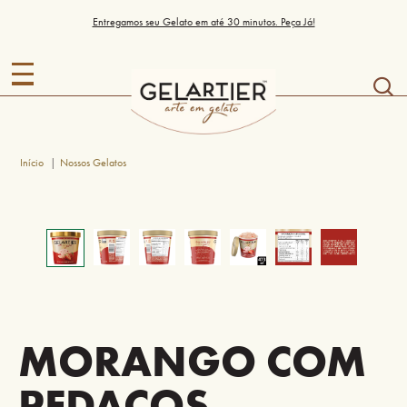
Entregamos seu Gelato em até 30 minutos. Peça Já!
Início
Nossos Gelatos
MORANGO COM
PEDAÇOS