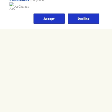
AdChoices
Accept
Decline