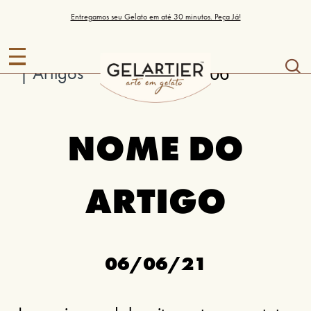
Entregamos seu Gelato em até 30 minutos. Peça Já!
br
Início
| Artigos
| Artígo 06
NOME DO
ARTIGO
06/06/21